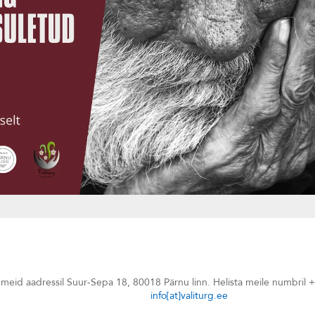
meid aadressil Suur-Sepa 18, 80018 Pärnu linn. Helista meile numbril +
info[at]valiturg.ee