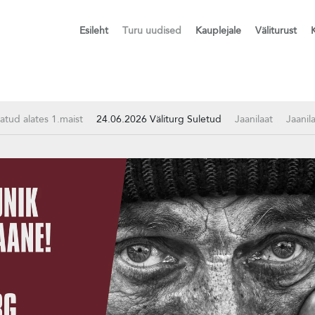
Esileht
Turu uudised
Kauplejale
Väliturust
vatud alates 1.maist
24.06.2026 Väliturg Suletud
Jaanilaat
Jaanil