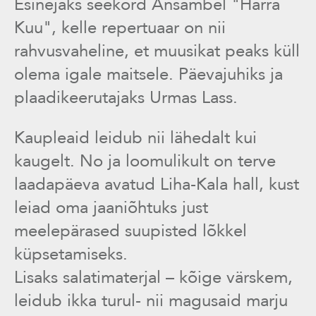
Esinejaks seekord Ansambel "Härra
Kuu", kelle repertuaar on nii
rahvusvaheline, et muusikat peaks küll
olema igale maitsele. Päevajuhiks ja
plaadikeerutajaks Urmas Lass.
Kaupleaid leidub nii lähedalt kui
kaugelt. No ja loomulikult on terve
laadapäeva avatud Liha-Kala hall, kust
leiad oma jaaniõhtuks just
meelepärased suupisted lõkkel
küpsetamiseks.
Lisaks salatimaterjal – kõige värskem,
leidub ikka turul- nii magusaid marju