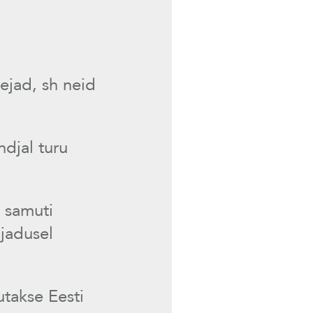
ejad, sh neid
djal turu
 samuti
jadusel
takse Eesti