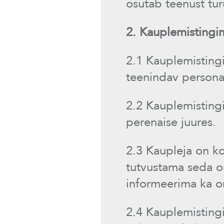
osutab teenust tur
2. Kauplemisting
2.1 Kauplemistingi
teenindav personal
2.2 Kauplemisting
perenaise juures.
2.3 Kaupleja on k
tutvustama seda o
informeerima ka om
2.4 Kauplemisting