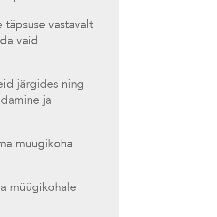
 täpsuse vastavalt
ada vaid
id järgides ning
ndamine ja
dma müügikoha
ema müügikohale