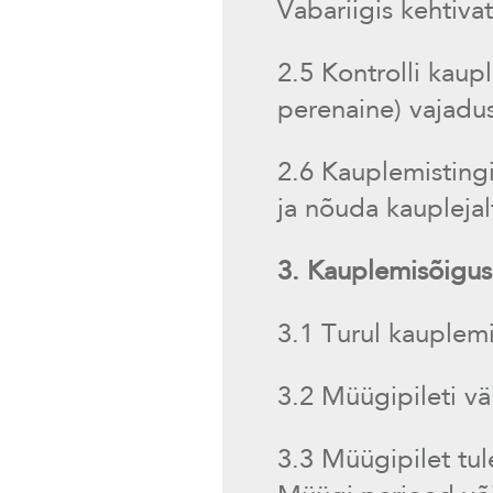
Vabariigis kehtiva
2.5 Kontrolli kaup
perenaine) vajadus
2.6 Kauplemisting
ja nõuda kauplejal
3. Kauplemisõigus
3.1 Turul kauplem
3.2 Müügipileti vä
3.3 Müügipilet tul