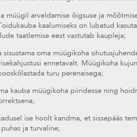
a müügil arveldamise õigsuse ja mõõtmise
 Toidukauba kaalumiseks on lubatud kasut
lude taatlemise eest vastutab kaupleja;
a sisustama oma müügikoha ohutusjuhende
visekahjustusi ennetavalt. Müügikoha kuju
 kooskõlastada turu perenaisega;
ma kauba müügikoha piiridesse ning hoi
orrektsena;
ajadusel ise hoolt kandma, et sissepääs t
 puhas ja turvaline;