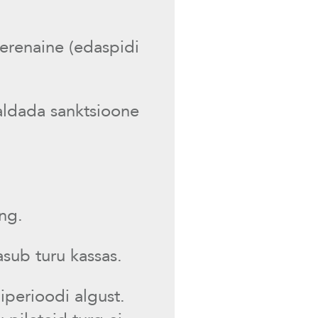
perenaine (edaspidi
aldada sanktsioone
ng.
asub turu kassas.
iperioodi algust.