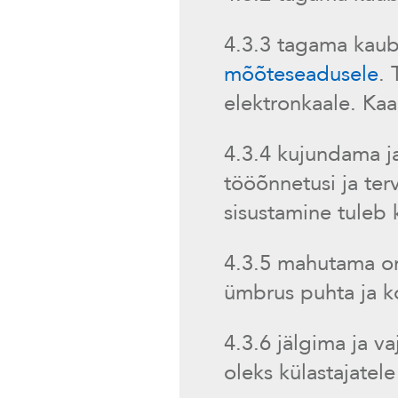
4.3.3 tagama kaub
mõõteseadusele
.
elektronkaale. Kaa
4.3.4 kujundama j
tööõnnetusi ja ter
sisustamine tuleb
4.3.5 mahutama o
ümbrus puhta ja k
4.3.6 jälgima ja v
oleks külastajatele