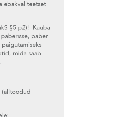
a ebakvaliteetset
kS §5 p2)! Kauba
t paberisse, paber
e paigutamiseks
otid, mida saab
.
t (alltoodud
ele;