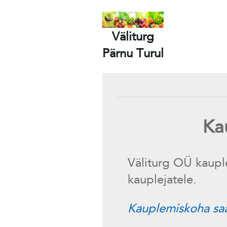
Väliturg
Pärnu Turul
Ka
Väliturg OÜ kaup
kauplejatele.
Kauplemiskoha saa