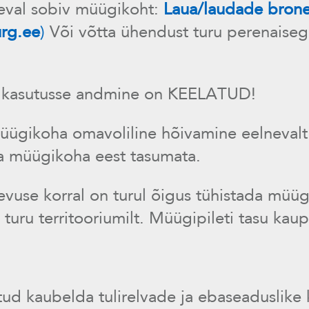
äeval sobiv müügikoht:
Laua/laudade bronee
urg.ee
)
Või võtta ühendust turu perenaisega
l kasutusse andmine on KEELATUD!
üügikoha omavoliline hõivamine eelnevalt
a müügikoha eest tasumata.
vuse korral on turul õigus tühistada müüg
turu territooriumilt. Müügipileti tasu kaup
tud kaubelda tulirelvade ja ebaseaduslike