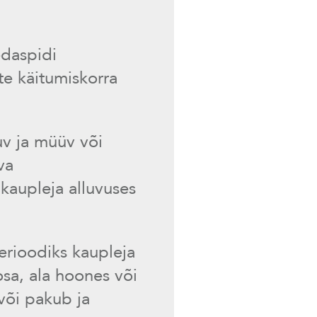
edaspidi
e käitumiskorra
uv ja müüv või
va
kaupleja alluvuses
erioodiks kaupleja
osa, ala hoones või
või pakub ja