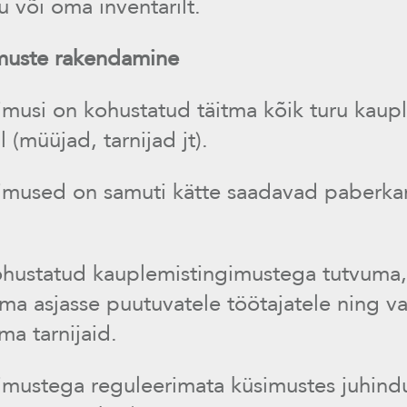
u või oma inventarilt.
imuste rakendamine
musi on kohustatud täitma kõik turu kaupl
 (müüjad, tarnijad jt).
imused on samuti kätte saadavad paberkan
ohustatud kauplemistingimustega tutvuma,
ma asjasse puutuvatele töötajatele ning va
a tarnijaid.
imustega reguleerimata küsimustes juhindu