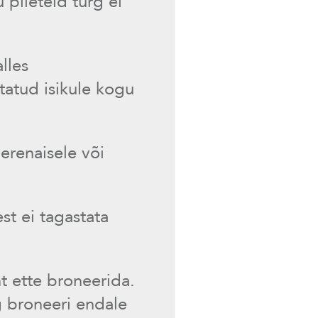
 pileteid turg ei
lles
tatud isikule kogu
erenaisele või
st ei tagastata
 ette broneerida.
 broneeri endale