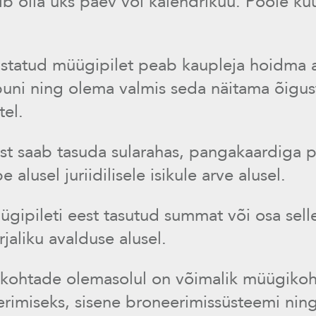
 olla üks päev või kalendrikuu. Poole kuu
astatud müügipilet peab kaupleja hoidma a
uni ning olema valmis seda näitama õigus
tel.
st saab tasuda sularahas, pangakaardiga p
alusel juriidilisele isikule arve alusel.
ügipileti eest tasutud summat või osa selle
rjaliku avalduse alusel.
ohtade olemasolul on võimalik müügikoht
imiseks, sisene broneerimissüsteemi ning