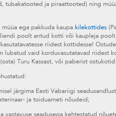
d, tubakatooted ja piraattooted) ning müü
i
müüa ega pakkuda kaupa
kilekottides
(Pa
iendi poolt antud kotti või kaupleja pool
kasutatavatesse riidest kottidesse! Ostud
n lubatud vaid korduvasutatavad riidest k
(osta) Turu Kassast, või paberist ostukotid
ohustatud:
misel järgima Eesti Vabariigi seadusandlus
eterinaar- ja toiduameti nõudeid;
a vastavuse seadusega kehtestatud nõuet