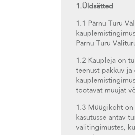
1.Üldsätted
1.1 Pärnu Turu Väl
kauplemistingimus
Pärnu Turu Välitur
1.2 Kaupleja on tu
teenust pakkuv ja o
kauplemistingimus
töötavat müüjat võ
1.3 Müügikoht on 
kasutusse antav tu
välitingimustes, k