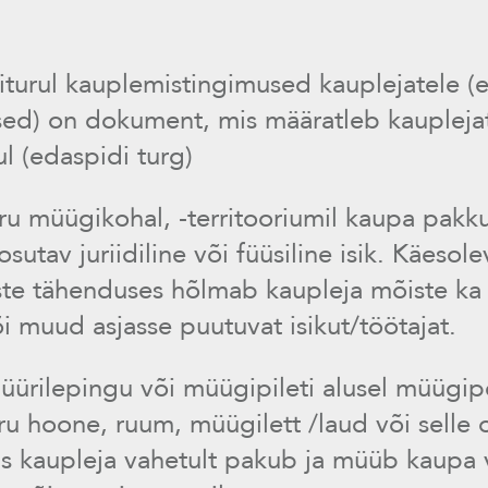
iturul kauplemistingimused kauplejatele (
ed) on dokument, mis määratleb kauplejat
ul (edaspidi turg)
ru müügikohal, -territooriumil kaupa pakk
sutav juriidiline või füüsiline isik. Käesole
te tähenduses hõlmab kaupleja mõiste ka 
i muud asjasse puutuvat isikut/töötajat.
üürilepingu või müügipileti alusel müügip
ru hoone, ruum, müügilett /laud või selle 
us kaupleja vahetult pakub ja müüb kaupa 