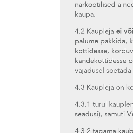
narkootilised aine
kaupa.
4.2 Kaupleja
ei võ
palume pakkida, kl
kottidesse, korduv
kandekottidesse o
vajadusel soetada 
4.3 Kaupleja on k
4.3.1 turul kauple
seadusi), samuti V
4.3.2 tagama kaub