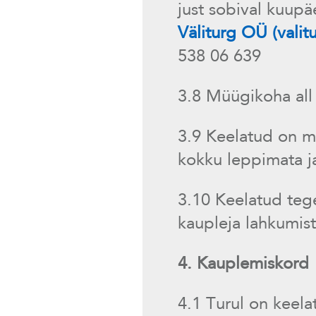
just sobival kuup
Väliturg OÜ (valit
538 06 639
3.8 Müügikoha al
3.9 Keelatud on m
kokku leppimata j
3.10 Keelatud tege
kaupleja lahkumist 
4. Kauplemiskord
4.1 Turul on keela