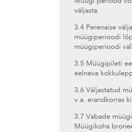
Müügi periood võib
väljasta.
3.4 Perenaise välj
müügiperioodi lõp
müügiperioodi väl
3.5 Müügipileti ee
eelneva kokkuleppe 
3.6 Väljastatud mü
v.a. erandkorras ki
3.7 Vabade müügik
Müügikoha broneer