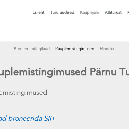
Esileht
Turu uudised
Kauplejale
Väliturust
Broneeri müügilaud
Kauplemistingimused
Hinnakiri
uplemistingimused Pärnu Tu
lemistingimused
d broneerida SIIT