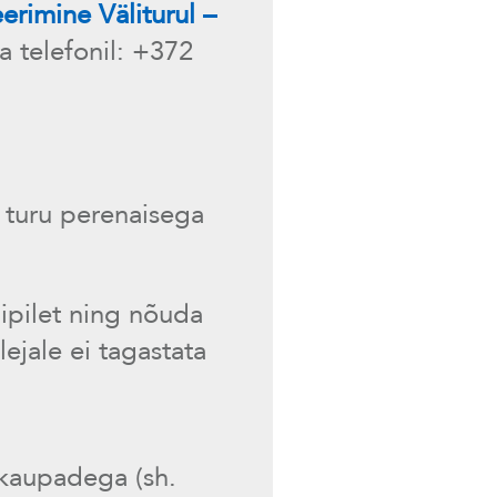
rimine Väliturul –
 telefonil: +372
 turu perenaisega
ipilet ning nõuda
lejale ei tagastata
 kaupadega (sh.