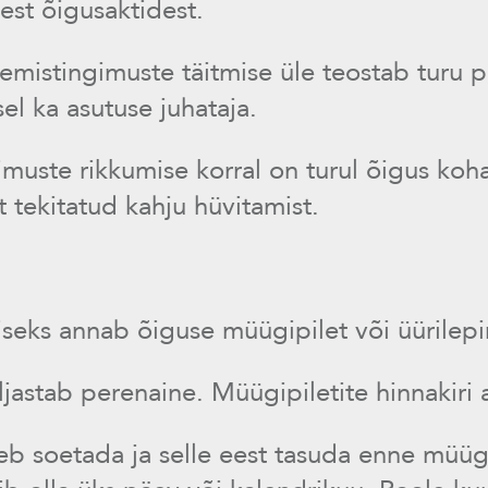
test õigusaktidest.
lemistingimuste täitmise üle teostab turu 
el ka asutuse juhataja.
imuste rikkumise korral on turul õigus koh
t tekitatud kahju hüvitamist.
iseks annab õiguse müügipilet või üürilepi
ljastab perenaine. Müügipiletite hinnakiri 
eb soetada ja selle eest tasuda enne müüg