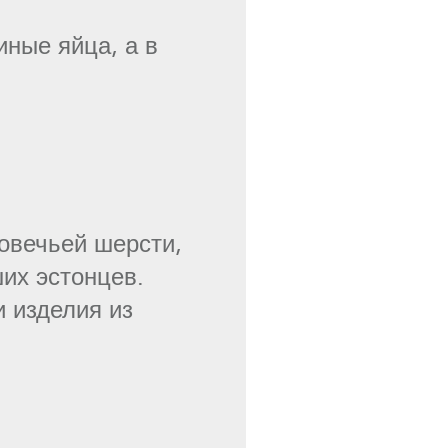
иные яйца, а в
 овечьей шерсти,
ших эстонцев.
 изделия из