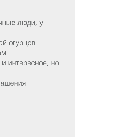
чные люди, у
ай огурцов
ом
 и интересное, но
рашения