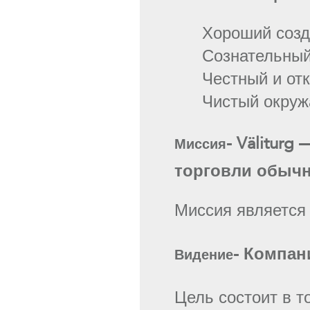
Хороший созд
Сознательный
Честный и от
Чистый окру
-
Väliturg
Миссия
торговли обыч
Миссия является 
- Компан
Видение
Цель состоит в 