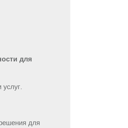
ности для
 услуг.
 решения для