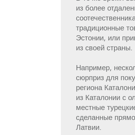
из более отдален
соотечественник
традиционные тов
Эстонии, или при
из своей страны.
Например, неско
сюрприз для поку
региона Каталон
из Каталонии с о
местные турецки
сделанные прямо
Латвии.