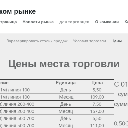
ском рынке
страница
Новости рынка
для торговцев
О компании
К
Зарезервировать столик продаж
Условия торговли
Цены
Цены места торговли
ание
Единица
Цена
С 01
1м) линия 100
День
5,50
сум
1м) линия 100
Mесяц
109,00
сумм
) линия 200-400
День
7,50
) линия 200-400
Mесяц
157,00
) линия 500-700
День
5,50
0,50
) линия 500-700
Mесяц
111,00