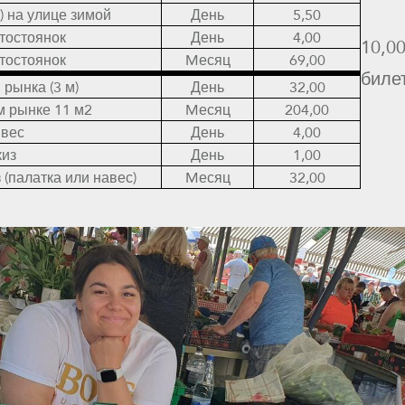
) на улице зимой
День
5,50
тостоянок
День
4,00
10,0
тостоянок
Mесяц
69,00
биле
 рынка (3 м)
День
32,00
 рынке 11 м2
Mесяц
204,00
 вес
День
4,00
из
День
1,00
(палатка или навес)
Mесяц
32,00